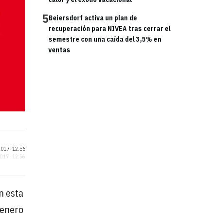
5
Beiersdorf activa un plan de
recuperación para NIVEA tras cerrar el
semestre con una caída del 3,5% en
ventas
017 ·
12:56
2017 · 12:56
En esta
 enero