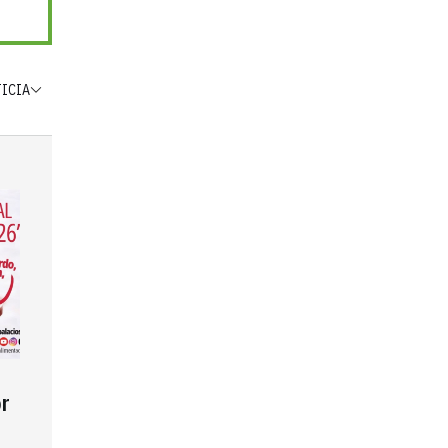
TICIA
r