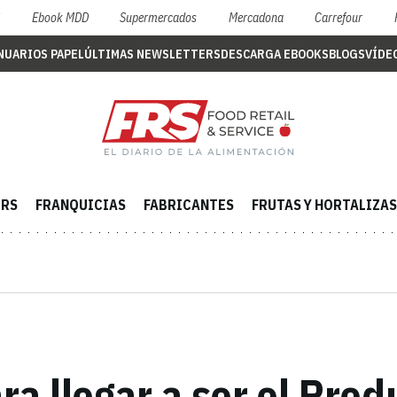
S
Ebook MDD
Supermercados
Mercadona
Carrefour
NUARIOS PAPEL
ÚLTIMAS NEWSLETTERS
DESCARGA EBOOKS
BLOGS
VÍDE
ERS
FRANQUICIAS
FABRICANTES
FRUTAS Y HORTALIZAS
ara llegar a ser el Pro