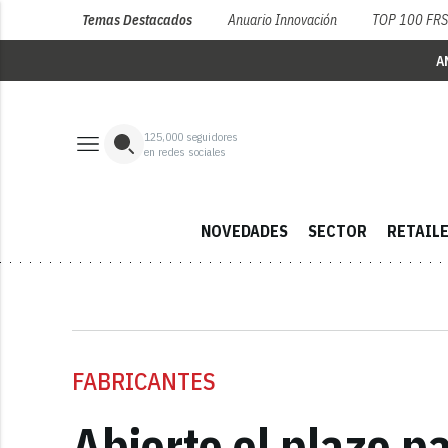
Temas Destacados
Anuario Innovación
TOP 100 FR
A
125,000
seguidores
en redes sociales
NOVEDADES
SECTOR
RETAIL
FABRICANTES
Abierto el plazo p