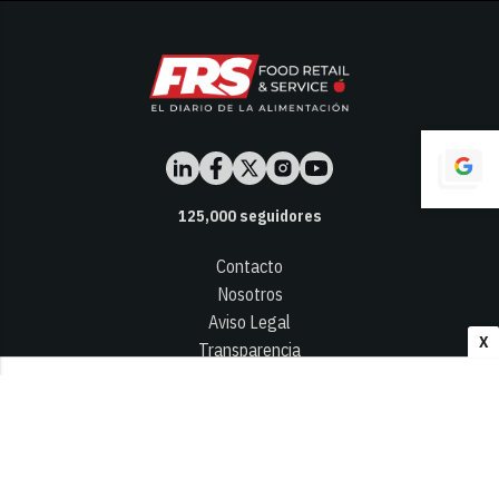
125,000
seguidores
Contacto
Nosotros
Aviso Legal
X
Transparencia
Términos y Condiciones
Privacidad - Cookies
© 2026
Infocap Media Group, S.L.
Desarrollado por OA Cloud