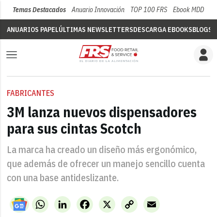
Temas Destacados
Anuario Innovación
TOP 100 FRS
Ebook MDD
Su
ANUARIOS PAPEL
ÚLTIMAS NEWSLETTERS
DESCARGA EBOOKS
BLOGS
V
FABRICANTES
3M lanza nuevos dispensadores
para sus cintas Scotch
La marca ha creado un diseño más ergonómico,
que además de ofrecer un manejo sencillo cuenta
con una base antideslizante.
WhatsApp
LinkedIn
Facebook
X
Copy
Email
Link