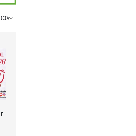
TICIA
r