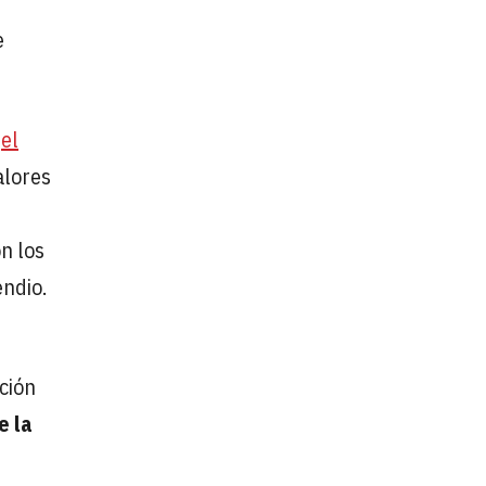
e
e
el
alores
n los
endio.
ción
e la