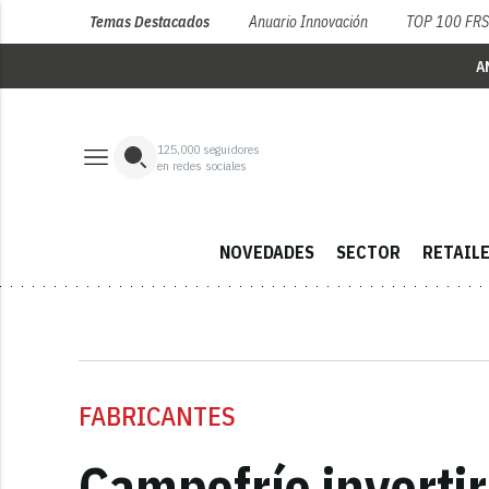
Temas Destacados
Anuario Innovación
TOP 100 FR
A
125,000
seguidores
en redes sociales
NOVEDADES
SECTOR
RETAIL
FABRICANTES
Campofrío inverti