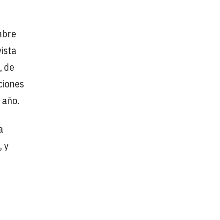
mbre
vista
, de
ciones
 año.
a
, y