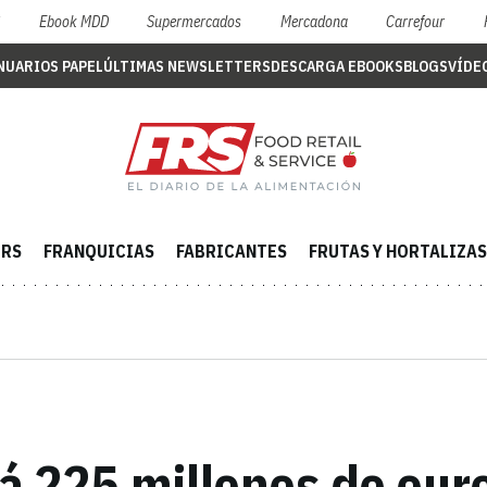
S
Ebook MDD
Supermercados
Mercadona
Carrefour
NUARIOS PAPEL
ÚLTIMAS NEWSLETTERS
DESCARGA EBOOKS
BLOGS
VÍDE
ERS
FRANQUICIAS
FABRICANTES
FRUTAS Y HORTALIZAS
rá 225 millones de eur