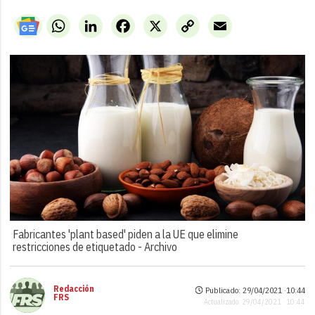
WhatsApp
LinkedIn
Facebook
X
Copy
Email
Link
Fabricantes 'plant based' piden a la UE que elimine
restricciones de etiquetado -
Archivo
Redacción
Publicado: 29/04/2021 ·
10:44
FRS
Actualizado: 29/04/2021 · 10:44