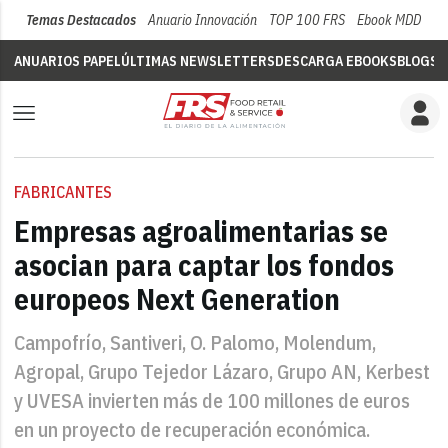
Temas Destacados
Anuario Innovación
TOP 100 FRS
Ebook MDD
Su
ANUARIOS PAPEL
ÚLTIMAS NEWSLETTERS
DESCARGA EBOOKS
BLOGS
V
FABRICANTES
Empresas agroalimentarias se
asocian para captar los fondos
europeos Next Generation
Campofrío, Santiveri, O. Palomo, Molendum,
Agropal, Grupo Tejedor Lázaro, Grupo AN, Kerbest
y UVESA invierten más de 100 millones de euros
en un proyecto de recuperación económica.