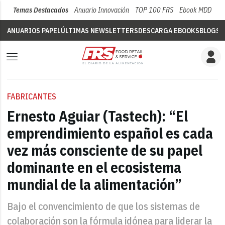
Temas Destacados
Anuario Innovación
TOP 100 FRS
Ebook MDD
Su
ANUARIOS PAPEL
ÚLTIMAS NEWSLETTERS
DESCARGA EBOOKS
BLOGS
V
FABRICANTES
Ernesto Aguiar (Tastech): “El
emprendimiento español es cada
vez más consciente de su papel
dominante en el ecosistema
mundial de la alimentación”
Bajo el convencimiento de que los sistemas de
colaboración son la fórmula idónea para liderar la