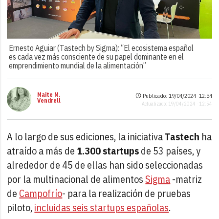
Ernesto Aguiar (Tastech by Sigma): “El ecosistema español
es cada vez más consciente de su papel dominante en el
emprendimiento mundial de la alimentación”
Maite M.
Publicado: 19/04/2024 ·
12:54
Vendrell
Actualizado: 19/04/2024 · 12:54
A lo largo de sus ediciones, la iniciativa
Tastech
ha
atraído a más de
1.300 startups
de 53 países, y
alrededor de 45 de ellas han sido seleccionadas
por la multinacional de alimentos
Sigma
-matriz
de
Campofrío
- para la realización de pruebas
piloto,
incluidas seis startups españolas
.