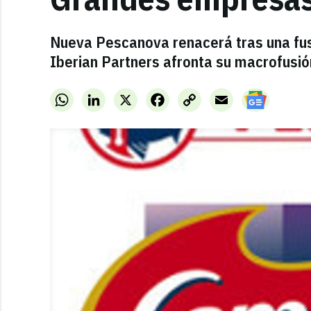
Nueva Pescanova renacerá tras una fus
Iberian Partners afronta su macrofusió
WhatsApp
LinkedIn
X
Facebook
Copy
Email
Link