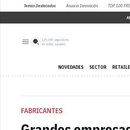
Temas Destacados
Anuario Innovación
TOP 100 FR
A
125,000
seguidores
en redes sociales
NOVEDADES
SECTOR
RETAIL
FABRICANTES
Grandes empresas 