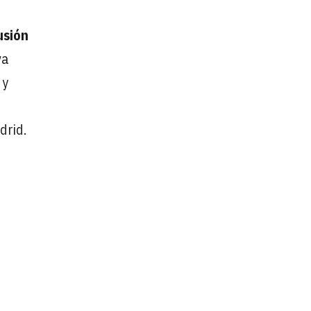
usión
va
 y
drid.