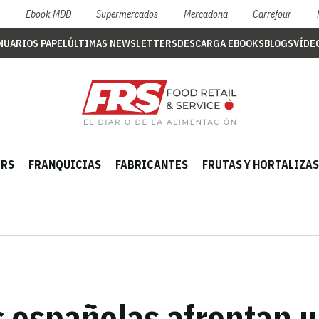
S
Ebook MDD
Supermercados
Mercadona
Carrefour
NUARIOS PAPEL
ÚLTIMAS NEWSLETTERS
DESCARGA EBOOKS
BLOGS
VÍDE
ERS
FRANQUICIAS
FABRICANTES
FRUTAS Y HORTALIZAS
españolas afrontan u