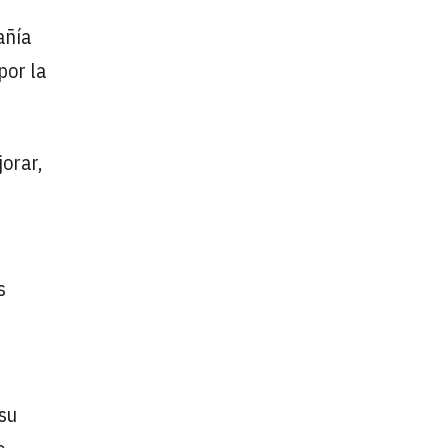
añía
por la
orar,
s
su