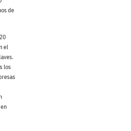
o
nos de
020
n el
laves.
s los
mpresas
n
 en