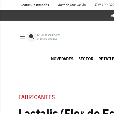
Temas Destacados
Anuario Innovación
TOP 100 FR
A
125,000
seguidores
en redes sociales
NOVEDADES
SECTOR
RETAIL
FABRICANTES
Lactalis (Flor de 