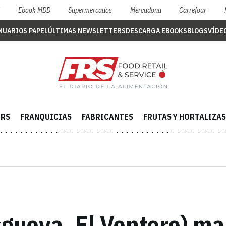
S
Ebook MDD
Supermercados
Mercadona
Carrefour
NUARIOS PAPEL
ÚLTIMAS NEWSLETTERS
DESCARGA EBOOKS
BLOGS
VÍDE
ERS
FRANQUICIAS
FABRICANTES
FRUTAS Y HORTALIZAS
Esgueva, El Ventero) m