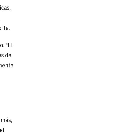
icas,
a
rte.
o. "El
es de
amente
emás,
el