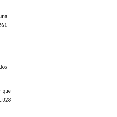
 una
.261
a
dos
n que
(1.028