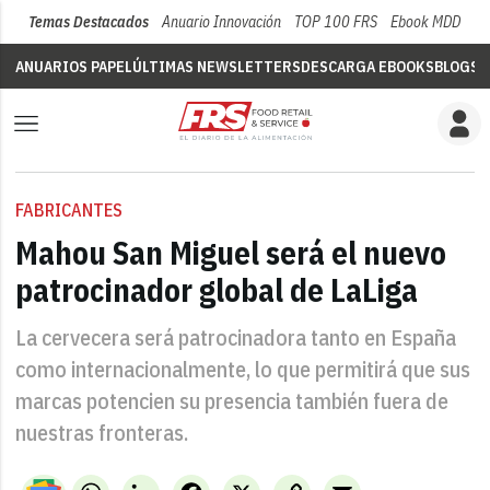
Temas Destacados
Anuario Innovación
TOP 100 FRS
Ebook MDD
Su
ANUARIOS PAPEL
ÚLTIMAS NEWSLETTERS
DESCARGA EBOOKS
BLOGS
V
FABRICANTES
Mahou San Miguel será el nuevo
patrocinador global de LaLiga
La cervecera será patrocinadora tanto en España
como internacionalmente, lo que permitirá que sus
marcas potencien su presencia también fuera de
nuestras fronteras.
WhatsApp
LinkedIn
Facebook
X
Copy
Email