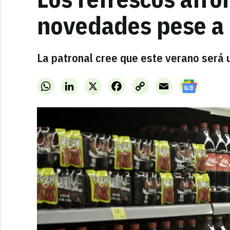
novedades pese a 
La patronal cree que este verano será
WhatsApp
LinkedIn
X
Facebook
Copy
Email
Link