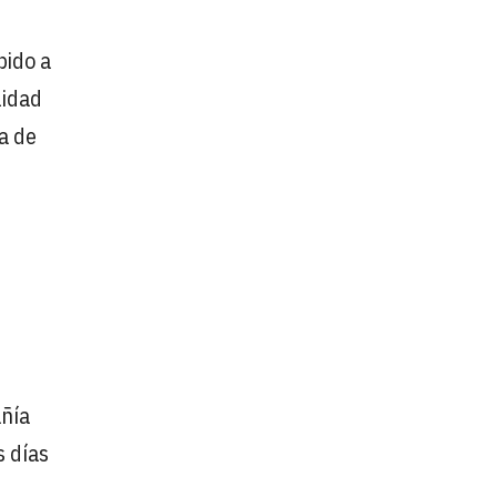
bido a
lidad
a de
añía
s días