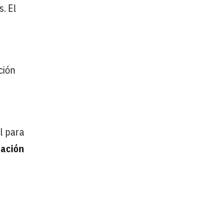
s. El
ción
l para
eación