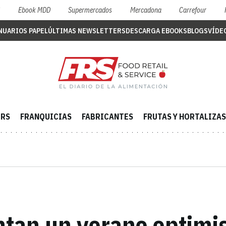
S
Ebook MDD
Supermercados
Mercadona
Carrefour
NUARIOS PAPEL
ÚLTIMAS NEWSLETTERS
DESCARGA EBOOKS
BLOGS
VÍDE
ERS
FRANQUICIAS
FABRICANTES
FRUTAS Y HORTALIZAS
ntan un verano optimis