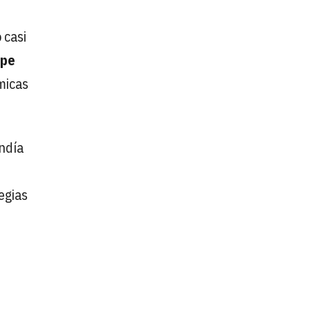
 casi
rpe
ómicas
andía
tegias