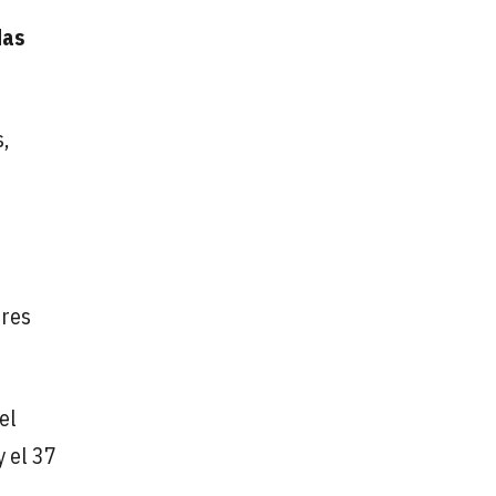
das
,
tres
el
 el 37