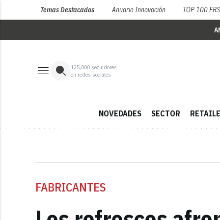
Temas Destacados
Anuario Innovación
TOP 100 FR
A
125,000
seguidores
en redes sociales
NOVEDADES
SECTOR
RETAIL
FABRICANTES
Los refrescos afro