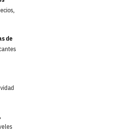
ecios,
as de
scantes
ividad
,
veles