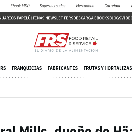
S
Ebook MDD
Supermercados
Mercadona
Carrefour
NUARIOS PAPEL
ÚLTIMAS NEWSLETTERS
DESCARGA EBOOKS
BLOGS
VÍDE
ERS
FRANQUICIAS
FABRICANTES
FRUTAS Y HORTALIZAS
ral Mills, dueño de Hä