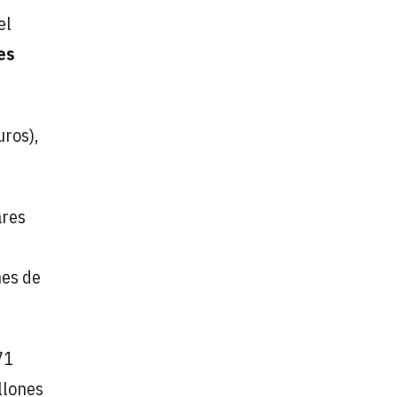
el
es
ros),
ares
nes de
71
llones