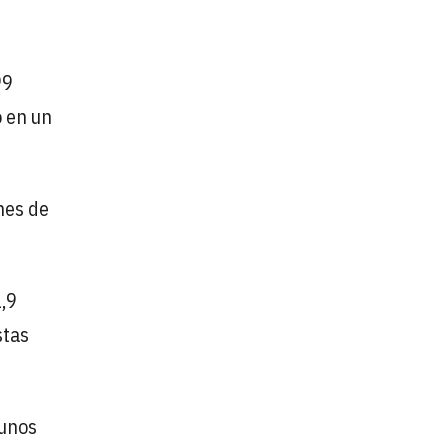
99
o en un
nes de
1,9
stas
 unos