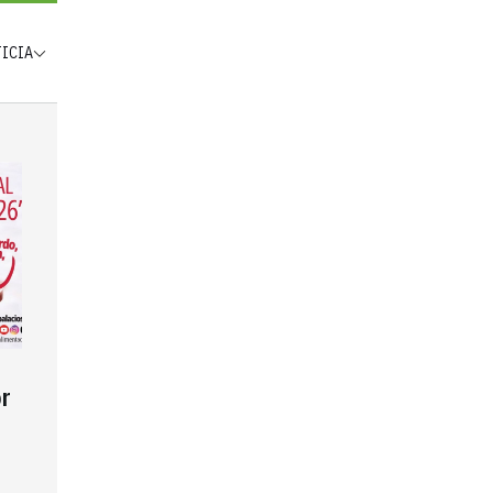
TICIA
r