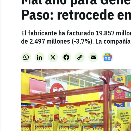
Paso: retrocede en
El fabricante ha facturado 19.857 millo
de 2.497 millones (-3,7%). La compañí
WhatsApp
LinkedIn
X
Facebook
Copy
Email
Link