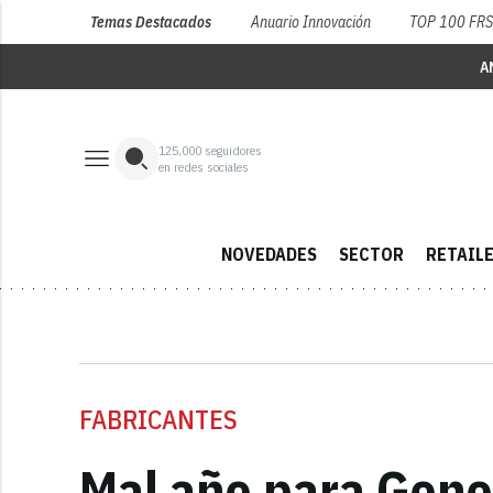
Temas Destacados
Anuario Innovación
TOP 100 FR
A
125,000
seguidores
en redes sociales
NOVEDADES
SECTOR
RETAIL
FABRICANTES
Mal año para Gene