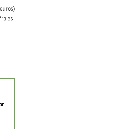
 euros)
fra es
or