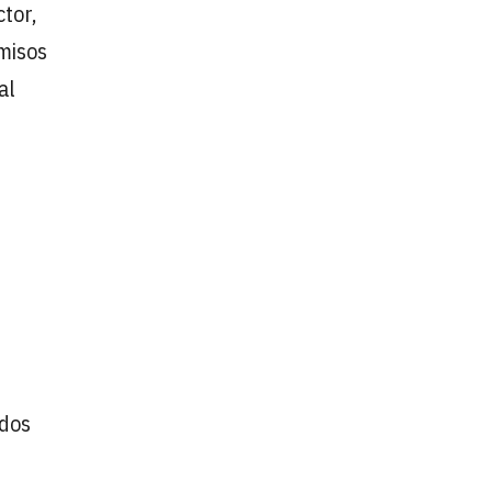
tor,
omisos
al
s
ados