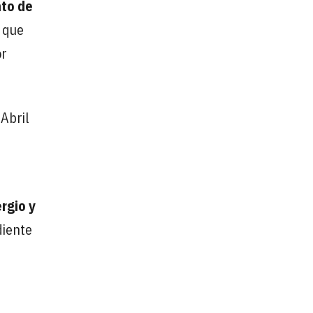
nto de
a que
or
 Abril
rgio y
diente