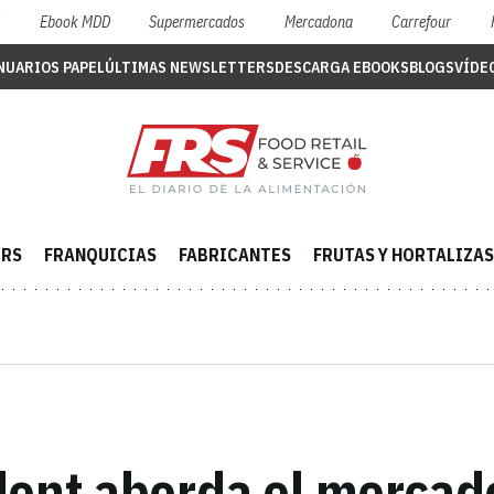
S
Ebook MDD
Supermercados
Mercadona
Carrefour
NUARIOS PAPEL
ÚLTIMAS NEWSLETTERS
DESCARGA EBOOKS
BLOGS
VÍDE
ERS
FRANQUICIAS
FABRICANTES
FRUTAS Y HORTALIZAS
dent aborda el mercad