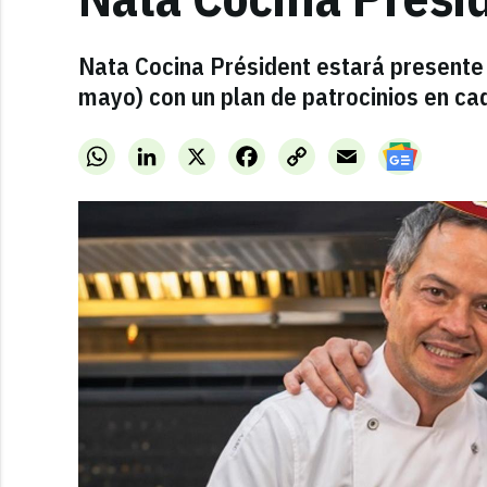
Nata Cocina Président estará presente e
mayo) con un plan de patrocinios en c
WhatsApp
LinkedIn
X
Facebook
Copy
Email
Link