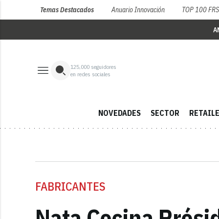
Temas Destacados
Anuario Innovación
TOP 100 FR
A
125,000
seguidores
en redes sociales
NOVEDADES
SECTOR
RETAIL
FABRICANTES
Nata Cocina Prési