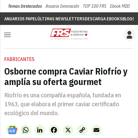
Temas Destacados
Anuario Innovación
TOP 100 FRS
Ebook MDD
Su
ANUARIOS PAPEL
ÚLTIMAS NEWSLETTERS
DESCARGA EBOOKS
BLOGS
V
FABRICANTES
Osborne compra Caviar Riofrío y
amplía su oferta gourmet
Riofrío es una compañía española, fundada en
1963, que elabora el primer caviar certificado
ecológico del mundo.
WhatsApp
LinkedIn
Facebook
X
Copy
Email
Link