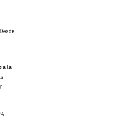
 Desde
 a la
as
on
o,