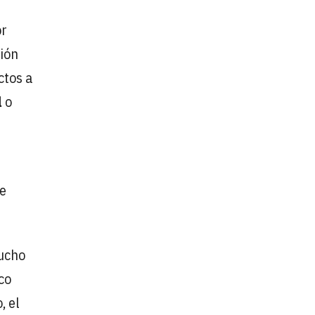
or
ión
ctos a
l
o
de
mucho
co
, el