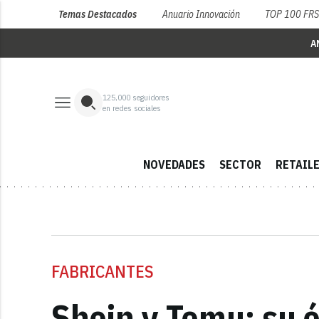
Temas Destacados
Anuario Innovación
TOP 100 FR
A
125,000
seguidores
en redes sociales
NOVEDADES
SECTOR
RETAIL
FABRICANTES
Shein y Temu: su é