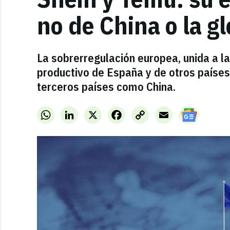
no de China o la g
La sobrerregulación europea, unida a la 
productivo de España y de otros paíse
terceros países como China.
WhatsApp
LinkedIn
X
Facebook
Copy
Email
Link