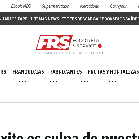
S
Ebook MDD
Supermercados
Mercadona
Carrefour
NUARIOS PAPEL
ÚLTIMAS NEWSLETTERS
DESCARGA EBOOKS
BLOGS
VÍDE
ERS
FRANQUICIAS
FABRICANTES
FRUTAS Y HORTALIZAS
xito es culpa de nues