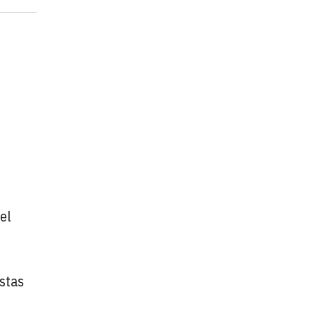
el
estas