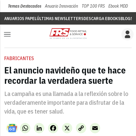
Temas Destacados
Anuario Innovación
TOP 100 FRS
Ebook MDD
Su
ANUARIOS PAPEL
ÚLTIMAS NEWSLETTERS
DESCARGA EBOOKS
BLOGS
V
FABRICANTES
El anuncio navideño que te hace
recordar la verdadera suerte
La campaña es una llamada a la reflexión sobre lo
verdaderamente importante para disfrutar de la
vida, que es tener salud.
WhatsApp
LinkedIn
Facebook
X
Copy
Email
Link