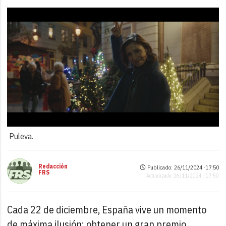
Puleva.
Redacción
Publicado: 26/11/2024 ·
17:50
FRS
Actualizado: 26/11/2024 · 17:50
Cada 22 de diciembre, España vive un momento
de máxima ilusión: obtener un gran premio