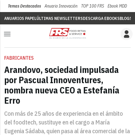
Temas Destacados
Anuario Innovación
TOP 100 FRS
Ebook MDD
Su
ANUARIOS PAPEL
ÚLTIMAS NEWSLETTERS
DESCARGA EBOOKS
BLOGS
V
FABRICANTES
Arandovo, sociedad impulsada
por Pascual Innoventures,
nombra nueva CEO a Estefanía
Erro
Con más de 25 años de experiencia en el ámbito
del foodtech, sustituye en el cargo a María
Eugenia Sádaba, quien pasa al área comercial de la