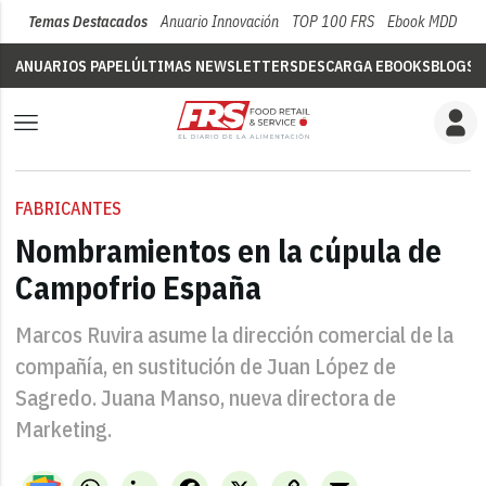
Temas Destacados
Anuario Innovación
TOP 100 FRS
Ebook MDD
Su
ANUARIOS PAPEL
ÚLTIMAS NEWSLETTERS
DESCARGA EBOOKS
BLOGS
V
FABRICANTES
Nombramientos en la cúpula de
Campofrio España
Marcos Ruvira asume la dirección comercial de la
compañía, en sustitución de Juan López de
Sagredo. Juana Manso, nueva directora de
Marketing.
WhatsApp
LinkedIn
Facebook
X
Copy
Email