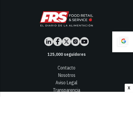
125,000
seguidores
Contacto
Nosotros
Aviso Legal
X
Transparencia
Términos y Condiciones
Privacidad - Cookies
© 2026
Infocap Media Group, S.L.
Desarrollado por OA Cloud