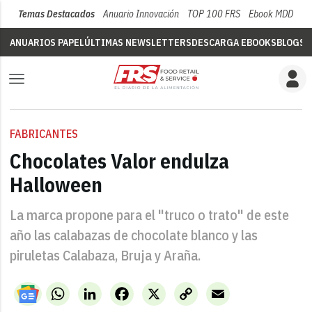
Temas Destacados
Anuario Innovación
TOP 100 FRS
Ebook MDD
Su
ANUARIOS PAPEL
ÚLTIMAS NEWSLETTERS
DESCARGA EBOOKS
BLOGS
V
FABRICANTES
Chocolates Valor endulza
Halloween
La marca propone para el "truco o trato" de este
año las calabazas de chocolate blanco y las
piruletas Calabaza, Bruja y Araña.
WhatsApp
LinkedIn
Facebook
X
Copy
Email
Link