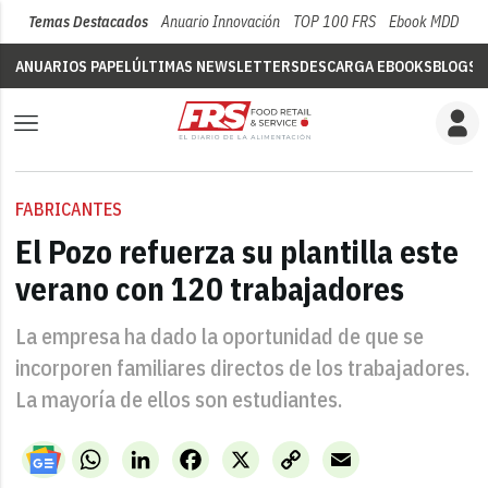
Temas Destacados
Anuario Innovación
TOP 100 FRS
Ebook MDD
Su
ANUARIOS PAPEL
ÚLTIMAS NEWSLETTERS
DESCARGA EBOOKS
BLOGS
V
FABRICANTES
El Pozo refuerza su plantilla este
verano con 120 trabajadores
La empresa ha dado la oportunidad de que se
incorporen familiares directos de los trabajadores.
La mayoría de ellos son estudiantes.
WhatsApp
LinkedIn
Facebook
X
Copy
Email
Link