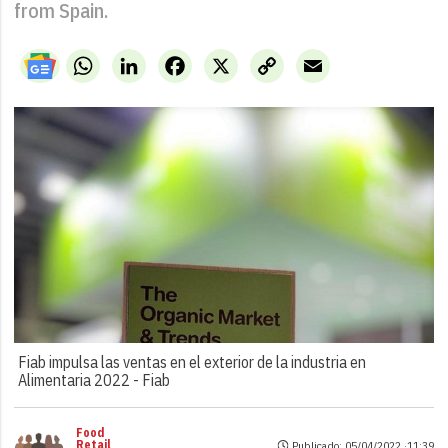
from Spain.
WhatsApp
LinkedIn
Facebook
X
Copy
Email
Link
Fiab impulsa las ventas en el exterior de la industria en
Alimentaria 2022 -
Fiab
Food
Retail
Publicado: 05/04/2022 ·
11:39