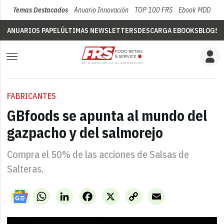
Temas Destacados
Anuario Innovación
TOP 100 FRS
Ebook MDD
Su
ANUARIOS PAPEL
ÚLTIMAS NEWSLETTERS
DESCARGA EBOOKS
BLOGS
V
FABRICANTES
GBfoods se apunta al mundo del
gazpacho y del salmorejo
Compra el 50% de las acciones de Salsas de
Salteras.
WhatsApp
LinkedIn
Facebook
X
Copy
Email
Link