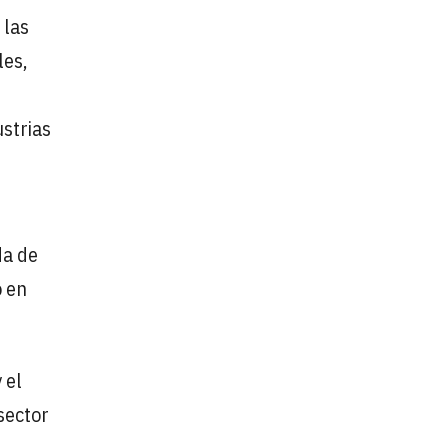
 las
les,
ustrias
da de
o en
 el
sector