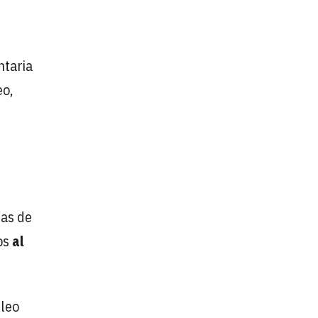
ntaria
eo,
jas de
os
al
pleo