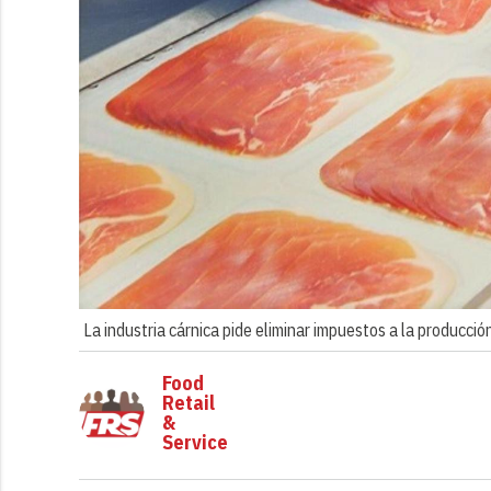
La industria cárnica pide eliminar impuestos a la producción
Food
Retail
&
Service