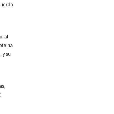
cuerda
ural
oteína
, y su
as,
,