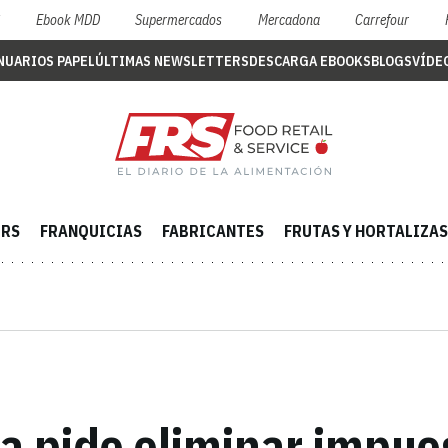
S
Ebook MDD
Supermercados
Mercadona
Carrefour
NUARIOS PAPEL
ÚLTIMAS NEWSLETTERS
DESCARGA EBOOKS
BLOGS
VÍDE
ERS
FRANQUICIAS
FABRICANTES
FRUTAS Y HORTALIZAS
ca pide eliminar impues