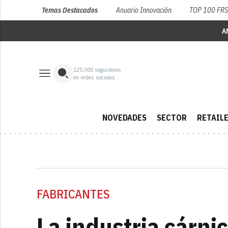
Temas Destacados
Anuario Innovación
TOP 100 FR
A
125,000
seguidores
en redes sociales
NOVEDADES
SECTOR
RETAIL
FABRICANTES
La industria cárni