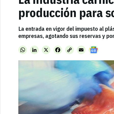
producción para s
La entrada en vigor del impuesto al pl
empresas, agotando sus reservas y poni
WhatsApp
LinkedIn
X
Facebook
Copy
Email
Link