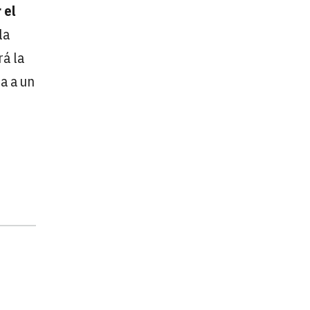
 el
la
rá la
a a un