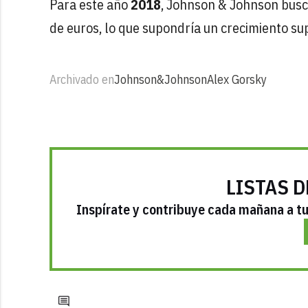
Para este año
2018
, Johnson & Johnson busca
de euros, lo que supondría un crecimiento su
Archivado en
Johnson&Johnson
Alex Gorsky
LISTAS D
Inspírate y contribuye cada mañana a tu 