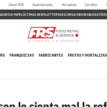
S
Ebook MDD
Supermercados
Mercadona
Carrefour
NUARIOS PAPEL
ÚLTIMAS NEWSLETTERS
DESCARGA EBOOKS
BLOGS
VÍDE
ERS
FRANQUICIAS
FABRICANTES
FRUTAS Y HORTALIZAS
on le sienta mal la r