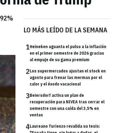
n 92%
LO MÁS LEÍDO DE LA SEMANA
1
Heineken aguanta el pulso a la inflación
en el primer semestre de 2026 gracias
al empuje de su gama premium
2
Los supermercados ajustan el stock en
agosto para frenar las mermas por el
calor y el éxodo vacacional
3
Beiersdorf activa un plan de
recuperación para NIVEA tras cerrar el
semestre con una caída del 3,5% en
ventas
4
Laureano Turienzo revalida su tesis:
"España tiene, sin lugar a dudas, el