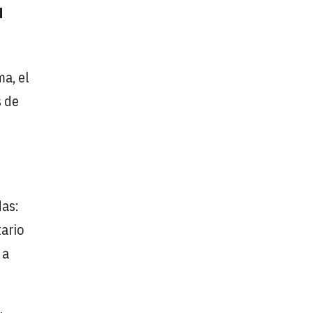
d
a, el
 de
das:
tario
 a