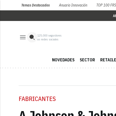
Temas Destacados
Anuario Innovación
TOP 100 FR
A
125,000
seguidores
en redes sociales
NOVEDADES
SECTOR
RETAIL
FABRICANTES
A Johnson & Johns