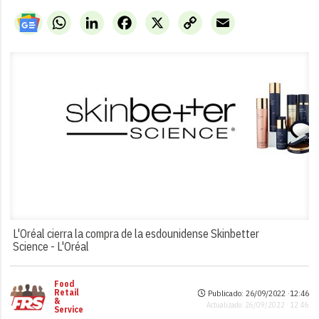
WhatsApp
LinkedIn
Facebook
X
Copy
Email
Link
L'Oréal cierra la compra de la esdounidense Skinbetter
Science -
L'Oréal
Food
Retail
Publicado: 26/09/2022 ·
12:46
&
Actualizado: 26/09/2022 · 12:46
Service