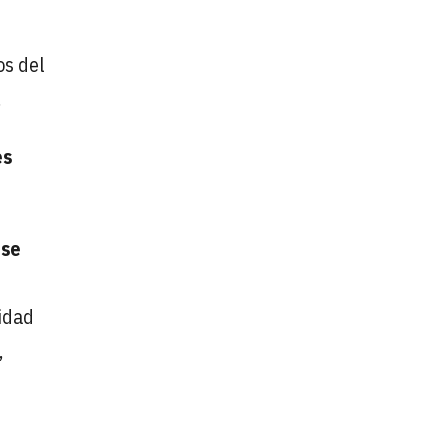
os del
.
es
 se
idad
,