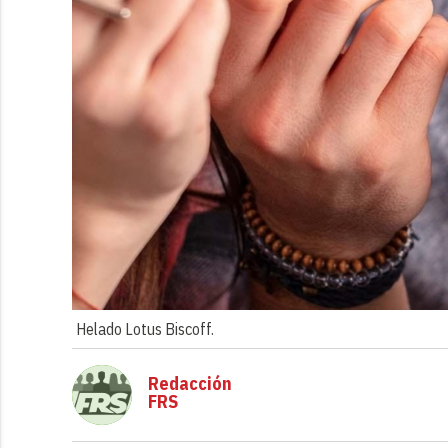
Helado Lotus Biscoff.
Redacción
FRS