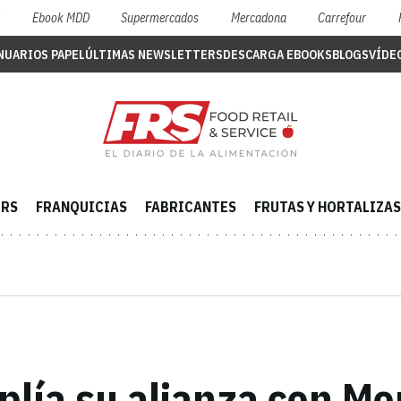
S
Ebook MDD
Supermercados
Mercadona
Carrefour
NUARIOS PAPEL
ÚLTIMAS NEWSLETTERS
DESCARGA EBOOKS
BLOGS
VÍDE
ERS
FRANQUICIAS
FABRICANTES
FRUTAS Y HORTALIZAS
lía su alianza con Mo