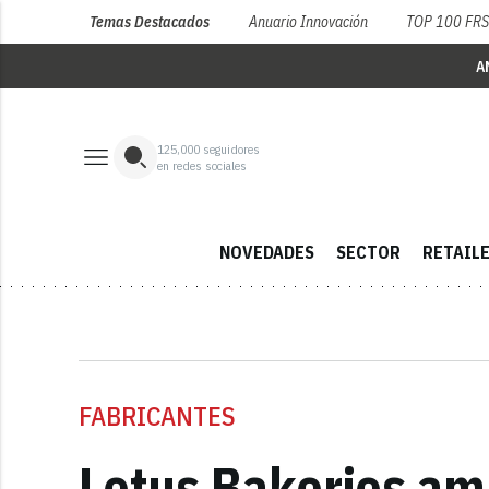
Temas Destacados
Anuario Innovación
TOP 100 FR
A
125,000
seguidores
en redes sociales
NOVEDADES
SECTOR
RETAIL
FABRICANTES
Lotus Bakeries amp