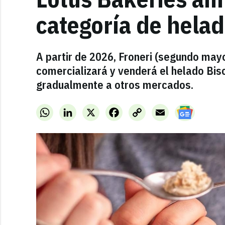
categoría de hela
A partir de 2026, Froneri (segundo may
comercializará y venderá el helado Bi
gradualmente a otros mercados.
WhatsApp
LinkedIn
X
Facebook
Copy
Email
Link