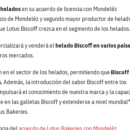
 helados
en su acuerdo de licencia con Mondelēz
ocio de Mondelēz y segundo mayor productor de helad
ue Lotus Biscoﬀ crezca en el segmento de los helados
ercializará y venderá el
helado Biscoﬀ en varios país
tros mercados.
n en el sector de los helados, permitiendo que
Biscoff
.
Además, la introducción del sabor Biscoff entre los
mpulsará el conocimiento de nuestra marca y la capac
 en las galletas Biscoff y extenderse a nivel mundial"
us Bakeries.
ncia del
acuerdo de Lotus Bakeries con Mondelēz