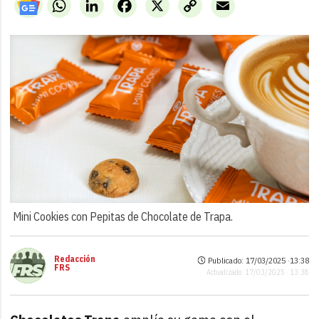
WhatsApp
LinkedIn
Facebook
X
Copy
Email
Link
Mini Cookies con Pepitas de Chocolate de Trapa.
Redacción
Publicado: 17/03/2025 ·
13:38
FRS
Actualizado: 17/03/2025 · 13:38