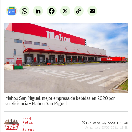
WhatsApp
LinkedIn
Facebook
X
Copy
Email
Link
Mahou San Miguel, mejor empresa de bebidas en 2020 por
su eficiencia -
Mahou San Miguel
Food
Retail
Publicado: 23/09/2021 ·
13:48
&
Actualizado: 23/09/2021 · 13:48
Service