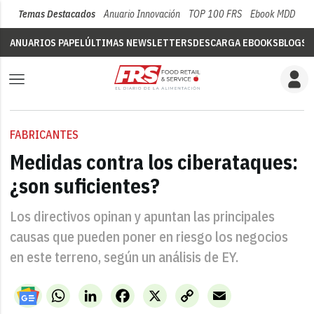
Temas Destacados
Anuario Innovación
TOP 100 FRS
Ebook MDD
Su
ANUARIOS PAPEL
ÚLTIMAS NEWSLETTERS
DESCARGA EBOOKS
BLOGS
V
FABRICANTES
Medidas contra los ciberataques:
¿son suficientes?
Los directivos opinan y apuntan las principales
causas que pueden poner en riesgo los negocios
en este terreno, según un análisis de EY.
WhatsApp
LinkedIn
Facebook
X
Copy
Email
Link