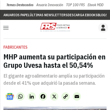
Temas Destacados
Anuario Innovación
TOP 100 FRS
Ebook MDD
Su
ANUARIOS PAPEL
ÚLTIMAS NEWSLETTERS
DESCARGA EBOOKS
BLOGS
V
FABRICANTES
MHP aumenta su participación en
Grupo Uvesa hasta el 50,54%
El gigante agroalimentario amplía su participación
desde el 41% que adquirió la pasada semana.
WhatsApp
LinkedIn
Facebook
X
Copy
Email
Link