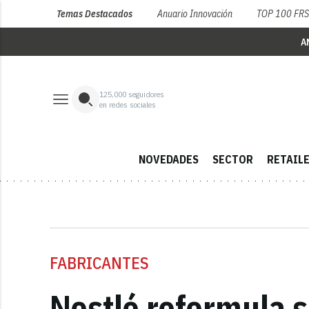
Temas Destacados
Anuario Innovación
TOP 100 FR
A
125,000
seguidores
en redes sociales
NOVEDADES
SECTOR
RETAIL
FABRICANTES
Nestlé reformula s