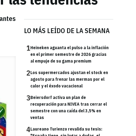
rantes
LO MÁS LEÍDO DE LA SEMANA
1
Heineken aguanta el pulso a la inflación
en el primer semestre de 2026 gracias
al empuje de su gama premium
2
Los supermercados ajustan el stock en
agosto para frenar las mermas por el
calor y el éxodo vacacional
3
Beiersdorf activa un plan de
recuperación para NIVEA tras cerrar el
semestre con una caída del 3,5% en
ventas
4
Laureano Turienzo revalida su tesis:
"España tiene, sin lugar a dudas, el