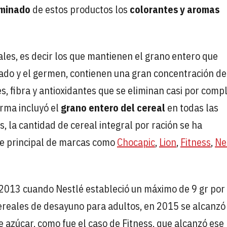
iminado
de estos productos los
colorantes y aromas
ales, es decir los que mantienen el grano entero que
do y el germen, contienen una gran concentración de
s, fibra y antioxidantes que se eliminan casi por comp
irma incluyó el
grano entero del cereal
en todas las
 la cantidad de cereal integral por ración se ha
te principal de marcas como
Chocapic
,
Lion
,
Fitness
,
Ne
n 2013 cuando Nestlé estableció un máximo de 9 gr por
cereales de desayuno para adultos, en 2015 se alcanzó
azúcar, como fue el caso de Fitness, que alcanzó ese