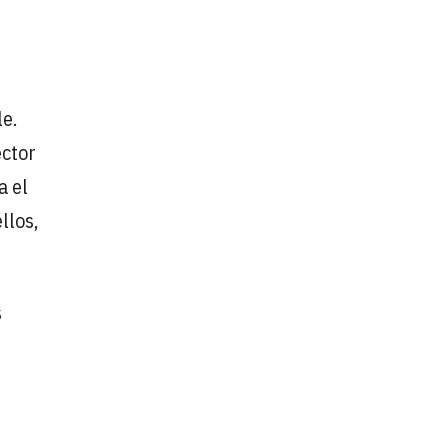
e.
ector
a el
llos,
s