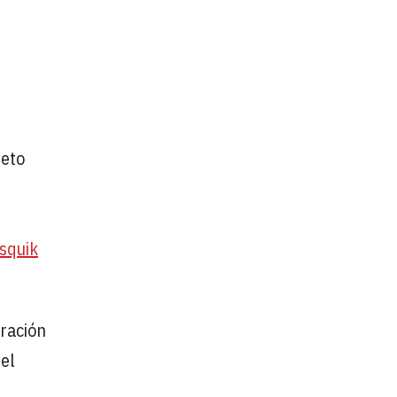
leto
squik
 ración
 el