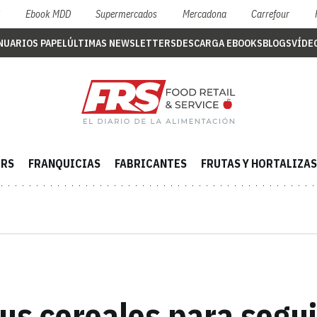
S
Ebook MDD
Supermercados
Mercadona
Carrefour
NUARIOS PAPEL
ÚLTIMAS NEWSLETTERS
DESCARGA EBOOKS
BLOGS
VÍDE
ERS
FRANQUICIAS
FABRICANTES
FRUTAS Y HORTALIZAS
us cereales para segui