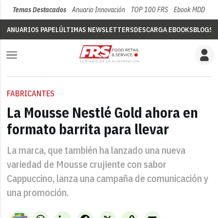
Temas Destacados
Anuario Innovación
TOP 100 FRS
Ebook MDD
Su
ANUARIOS PAPEL
ÚLTIMAS NEWSLETTERS
DESCARGA EBOOKS
BLOGS
V
FABRICANTES
La Mousse Nestlé Gold ahora en
formato barrita para llevar
La marca, que también ha lanzado una nueva
variedad de Mousse crujiente con sabor
Cappuccino, lanza una campaña de comunicación y
una promoción.
WhatsApp
LinkedIn
Facebook
X
Copy
Email