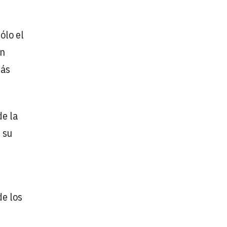
sólo el
ún
más
de la
 su
de los