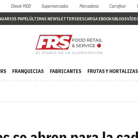
S
Ebook MDD
Supermercados
Mercadona
Carrefour
NUARIOS PAPEL
ÚLTIMAS NEWSLETTERS
DESCARGA EBOOKS
BLOGS
VÍDE
ERS
FRANQUICIAS
FABRICANTES
FRUTAS Y HORTALIZAS
s se abren para la ca