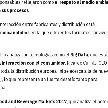
sponsables reflejaron como el
respeto al medio ambi
n sus procesos
.
 interacción entre fabricantes y distribución está
 omnicanalidad
, en la que diferentes formatos convive
Dia
analizaron tecnologías como el
Big Data
, que está
a
interacción con el consumidor
. Ricardo Currás, CEO
 toda la distribución europea “ni se acerca a la de nue
a
", lo que representa un fuerte desafío tanto para
nal.
ood and Beverage Markets 2017
, que analiza el pote