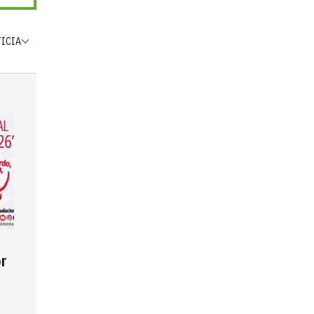
TICIA
r