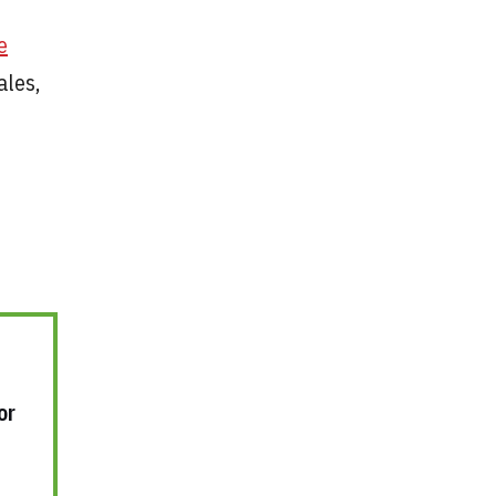
e
ales,
or