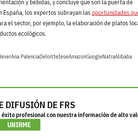
mentación y bebidas, y concluye que son la puerta de
n España, los expertos subrayan las
oportunidades qu
ra el sector, por ejemplo, la elaboración de platos loc
ductos ecológicos.
lever
Ana Palencia
Deloitte
Iese
Amazon
Google
Natra
Alibaba
E DIFUSIÓN DE FRS
éxito profesional con nuestra información de alto val
UNIRME