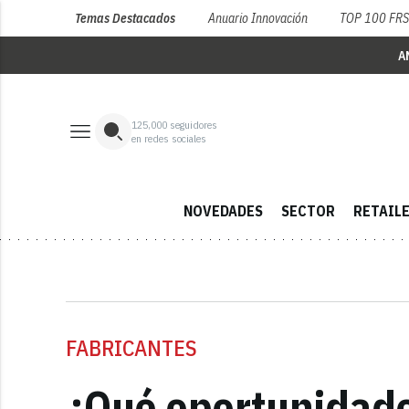
Temas Destacados
Anuario Innovación
TOP 100 FR
A
125,000
seguidores
en redes sociales
NOVEDADES
SECTOR
RETAIL
FABRICANTES
¿Qué oportunidade