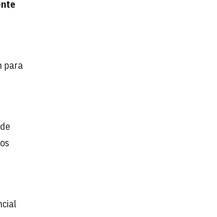
ente
n para
 de
vos
ncial