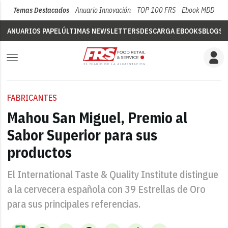
Temas Destacados
Anuario Innovación
TOP 100 FRS
Ebook MDD
Su
ANUARIOS PAPEL
ÚLTIMAS NEWSLETTERS
DESCARGA EBOOKS
BLOGS
V
FABRICANTES
Mahou San Miguel, Premio al
Sabor Superior para sus
productos
El International Taste & Quality Institute distingue
a la cervecera española con 39 Estrellas de Oro
para sus principales referencias.