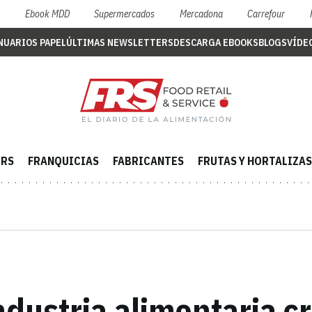
S
Ebook MDD
Supermercados
Mercadona
Carrefour
NUARIOS PAPEL
ÚLTIMAS NEWSLETTERS
DESCARGA EBOOKS
BLOGS
VÍDE
ERS
FRANQUICIAS
FABRICANTES
FRUTAS Y HORTALIZAS
industria alimentaria c