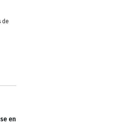
s de
ose en