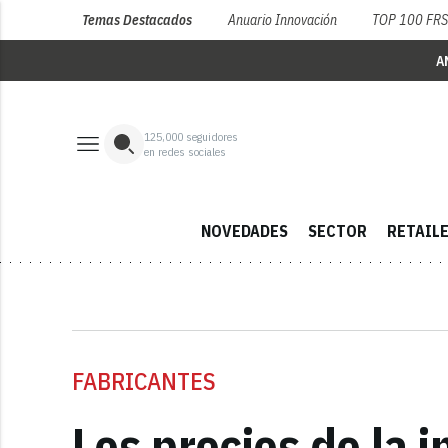
Temas Destacados
Anuario Innovación
TOP 100 FR
A
125,000
seguidores
en redes sociales
NOVEDADES
SECTOR
RETAIL
FABRICANTES
Los precios de la 