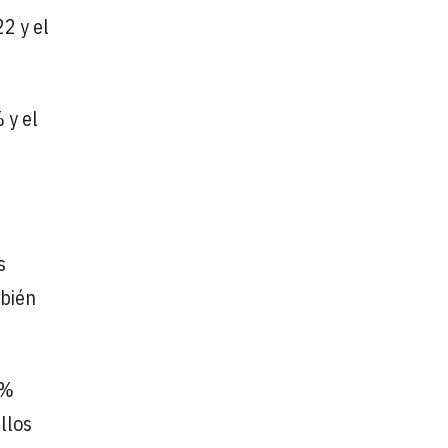
2 y el
 y el
s
mbién
2%
llos