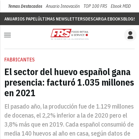
Temas Destacados
Anuario Innovación
TOP 100 FRS
Ebook MDD
Su
ANUARIOS PAPEL
ÚLTIMAS NEWSLETTERS
DESCARGA EBOOKS
BLOGS
V
FABRICANTES
El sector del huevo español gana
presencia: facturó 1.035 millones
en 2021
El pasado año, la producción fue de 1.129 millones
de docenas, el 2,2% inferior a la de 2020 pero el
3,8% más que en 2019. Cada español consumió de
media 140 huevos al año en casa, según datos de