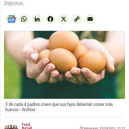
Inprovo.
WhatsApp
LinkedIn
Facebook
X
Copy
Email
Link
3 de cada 4 padres creen que sus hijos deberían comer más
huevos -
Archivo
Food
Retail
Publicado: 13/10/2022 ·
12:22