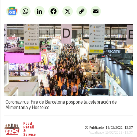
WhatsApp
LinkedIn
Facebook
X
Copy
Email
Link
Coronavirus: Fira de Barcelona pospone la celebración de
Alimentaria y Hostelco
Food
Retail
Publicado: 16/02/2022 ·
13:37
&
Actualizado: 16/02/2022 · 13:37
Service