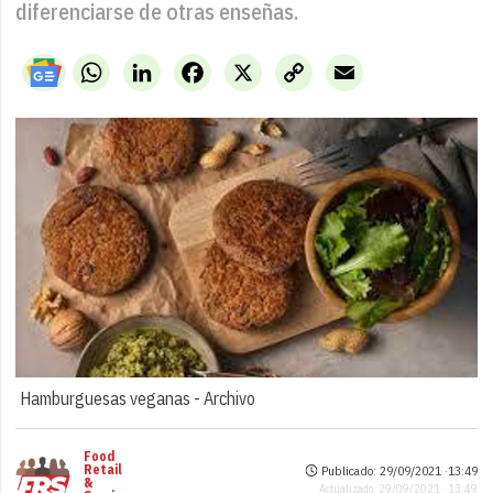
diferenciarse de otras enseñas.
WhatsApp
LinkedIn
Facebook
X
Copy
Email
Link
Hamburguesas veganas -
Archivo
Food
Retail
Publicado: 29/09/2021 ·
13:49
&
Actualizado: 29/09/2021 · 13:49