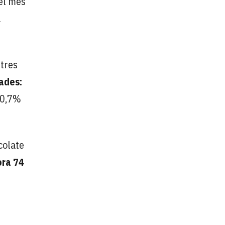
 el mes
a
stres
ades:
l 0,7%
colate
ora 74