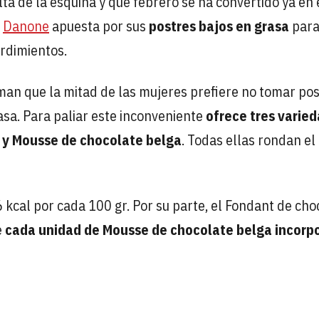
ta de la esquina y que febrero se ha convertido ya en
e
Danone
apuesta por sus
postres bajos en grasa
par
ordimientos.
man que la mitad de las mujeres prefiere no tomar po
asa. Para paliar este inconveniente
ofrece tres varied
 y Mousse de chocolate belga
. Todas ellas rondan e
 kcal por cada 100 gr. Por su parte, el Fondant de cho
e
cada unidad de Mousse de chocolate belga incorp