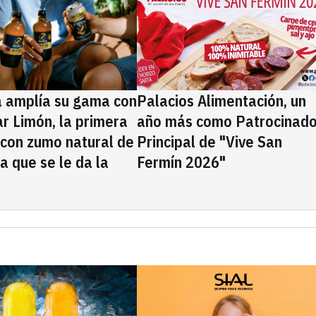
a amplía su gama con
Palacios Alimentación, un
rar Limón, la primera
año más como Patrocinado
 con zumo natural de
Principal de "Vive San
la que se le da la
Fermín 2026"