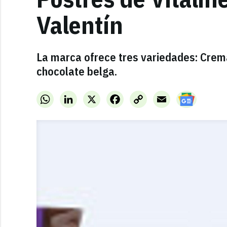
Valentín
La marca ofrece tres variedades: Crem
chocolate belga.
WhatsApp
LinkedIn
X
Facebook
Copy
Email
Link