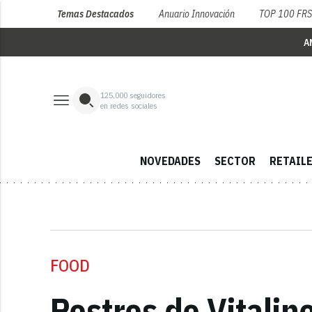
Temas Destacados
Anuario Innovación
TOP 100 FR
A
125,000
seguidores
en redes sociales
NOVEDADES
SECTOR
RETAIL
FOOD
Postres de Vitalin