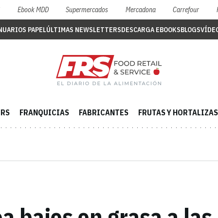
S
Ebook MDD
Supermercados
Mercadona
Carrefour
NUARIOS PAPEL
ÚLTIMAS NEWSLETTERS
DESCARGA EBOOKS
BLOGS
VÍDE
ERS
FRANQUICIAS
FABRICANTES
FRUTAS Y HORTALIZAS
ea bajos en grasa a la