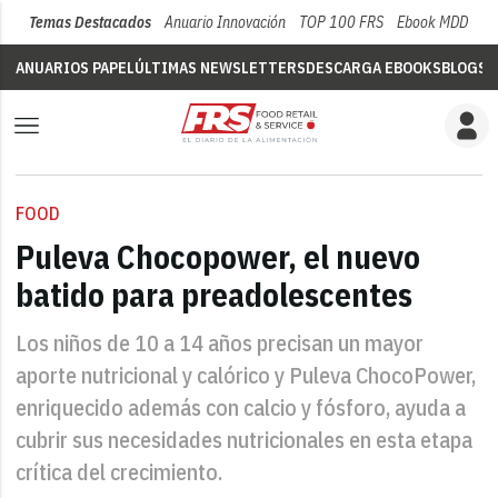
Temas Destacados
Anuario Innovación
TOP 100 FRS
Ebook MDD
Su
ANUARIOS PAPEL
ÚLTIMAS NEWSLETTERS
DESCARGA EBOOKS
BLOGS
V
FOOD
Puleva Chocopower, el nuevo
batido para preadolescentes
Los niños de 10 a 14 años precisan un mayor
aporte nutricional y calórico y Puleva ChocoPower,
enriquecido además con calcio y fósforo, ayuda a
cubrir sus necesidades nutricionales en esta etapa
crítica del crecimiento.