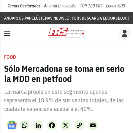
Temas Destacados
Anuario Innovación
TOP 100 FRS
Ebook MDD
Su
ANUARIOS PAPEL
ÚLTIMAS NEWSLETTERS
DESCARGA EBOOKS
BLOGS
V
FOOD
Sólo Mercadona se toma en serio
la MDD en petfood
La marca propia en este segmento apenas
representa el 18,9% de sus ventas totales, de las
cuales la valenciana acapara el 40%.
WhatsApp
LinkedIn
Facebook
X
Copy
Email
Link