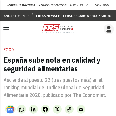
Temas Destacados
Anuario Innovación
TOP 100 FRS
Ebook MDD
Su
ANUARIOS PAPEL
ÚLTIMAS NEWSLETTERS
DESCARGA EBOOKS
BLOGS
V
FOOD
España sube nota en calidad y
seguridad alimentarias
Asciende al puesto 22 (tres puestos más) en el
ranking mundial del Índice Global de Seguridad
Alimentaria 2020, publicado por The Economist.
WhatsApp
LinkedIn
Facebook
X
Copy
Email
Link