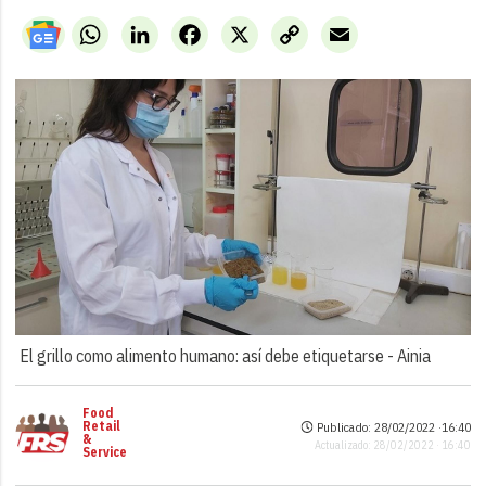
WhatsApp
LinkedIn
Facebook
X
Copy
Email
Link
El grillo como alimento humano: así debe etiquetarse -
Ainia
Food
Retail
Publicado: 28/02/2022 ·
16:40
&
Actualizado: 28/02/2022 · 16:40
Service