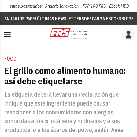
Temas Destacados
Anuario Innovación
TOP 100 FRS
Ebook MDD
Su
ANUARIOS PAPEL
ÚLTIMAS NEWSLETTERS
DESCARGA EBOOKS
BLOGS
V
FOOD
El grillo como alimento humano:
así debe etiquetarse
La etiqueta deberá llevar una declaración que
indique que este ingrediente puede causar
reacciones a los consumidores con alergias
conocidas a los crustáceos y moluscos y a sus
productos, o a los ácaros del polvo, según Ainia.