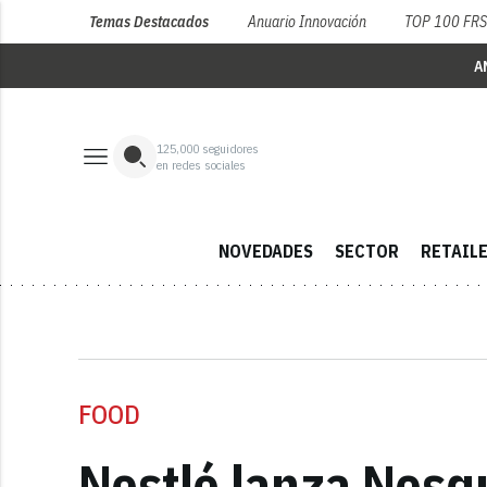
Temas Destacados
Anuario Innovación
TOP 100 FR
A
125,000
seguidores
en redes sociales
NOVEDADES
SECTOR
RETAIL
FOOD
Nestlé lanza Nesq