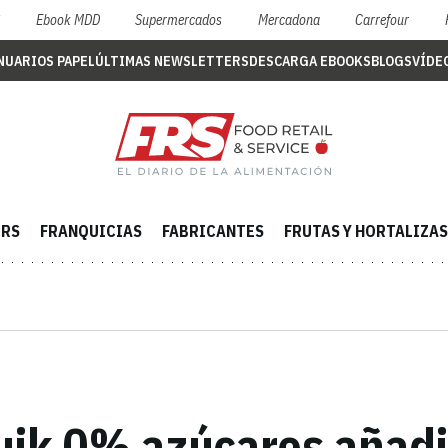
S
Ebook MDD
Supermercados
Mercadona
Carrefour
NUARIOS PAPEL
ÚLTIMAS NEWSLETTERS
DESCARGA EBOOKS
BLOGS
VÍDE
ERS
FRANQUICIAS
FABRICANTES
FRUTAS Y HORTALIZAS
uik 0% azúcares añad