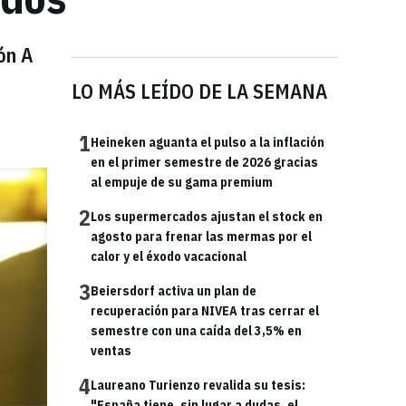
ón A
LO MÁS LEÍDO DE LA SEMANA
1
Heineken aguanta el pulso a la inflación
en el primer semestre de 2026 gracias
al empuje de su gama premium
2
Los supermercados ajustan el stock en
agosto para frenar las mermas por el
calor y el éxodo vacacional
3
Beiersdorf activa un plan de
recuperación para NIVEA tras cerrar el
semestre con una caída del 3,5% en
ventas
4
Laureano Turienzo revalida su tesis:
"España tiene, sin lugar a dudas, el