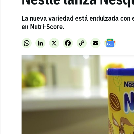
La nueva variedad está endulzada con e
en Nutri-Score.
WhatsApp
LinkedIn
X
Facebook
Copy
Email
Link