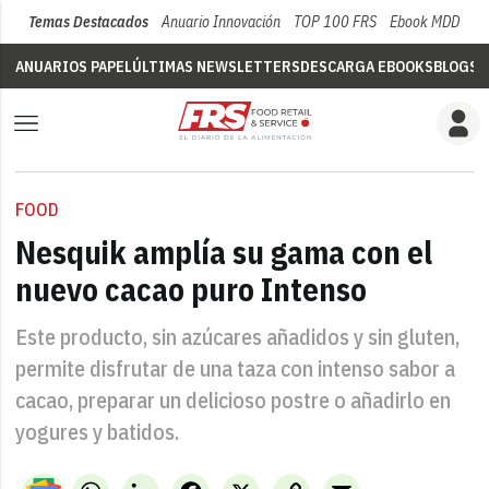
Temas Destacados
Anuario Innovación
TOP 100 FRS
Ebook MDD
Su
ANUARIOS PAPEL
ÚLTIMAS NEWSLETTERS
DESCARGA EBOOKS
BLOGS
V
FOOD
Nesquik amplía su gama con el
nuevo cacao puro Intenso
Este producto, sin azúcares añadidos y sin gluten,
permite disfrutar de una taza con intenso sabor a
cacao, preparar un delicioso postre o añadirlo en
yogures y batidos.
WhatsApp
LinkedIn
Facebook
X
Copy
Email