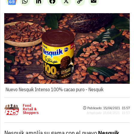
Link
Nuevo Nesquik Intenso 100% cacao puro -
Nesquik
Food
Publicado: 15/04/2021 ·
15:57
Retail &
Shoppers
Actualizado: 15/04/2021 · 15:57
Nesquik amplía su gama con el nuevo
Nesquik