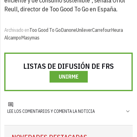
eficiente y de consumo sostenible", señala Oriol
Reull, director de Too Good To Go en España.
Archivado en
Too Good To Go
Danone
Unilever
Carrefour
Heura
Alcampo
Masymas
LISTAS DE DIFUSIÓN DE FRS
UNIRME
LEE LOS COMENTARIOS Y COMENTA LA NOTICIA