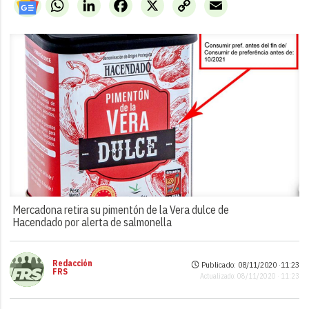
WhatsApp
LinkedIn
Facebook
X
Copy
Email
Link
Mercadona retira su pimentón de la Vera dulce de
Hacendado por alerta de salmonella
Redacción
Publicado: 08/11/2020 ·
11:23
FRS
Actualizado: 08/11/2020 · 11:23