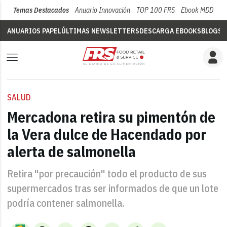
Temas Destacados
Anuario Innovación
TOP 100 FRS
Ebook MDD
Su
ANUARIOS PAPEL
ÚLTIMAS NEWSLETTERS
DESCARGA EBOOKS
BLOGS
V
SALUD
Mercadona retira su pimentón de
la Vera dulce de Hacendado por
alerta de salmonella
Retira "por precaución" todo el producto de sus
supermercados tras ser informados de que un lote
podría contener salmonella.