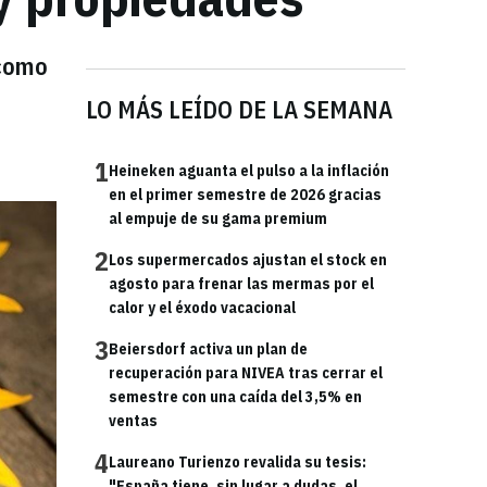
 como
LO MÁS LEÍDO DE LA SEMANA
1
Heineken aguanta el pulso a la inflación
en el primer semestre de 2026 gracias
al empuje de su gama premium
2
Los supermercados ajustan el stock en
agosto para frenar las mermas por el
calor y el éxodo vacacional
3
Beiersdorf activa un plan de
recuperación para NIVEA tras cerrar el
semestre con una caída del 3,5% en
ventas
4
Laureano Turienzo revalida su tesis:
"España tiene, sin lugar a dudas, el