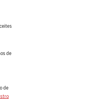
ceites
nos de
to de
estro