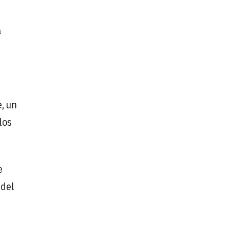
a
, un
los
e
 del