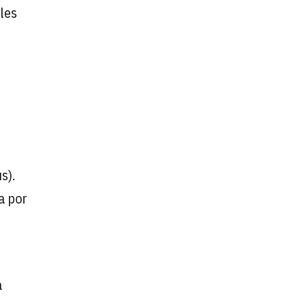
les
s).
a por
a