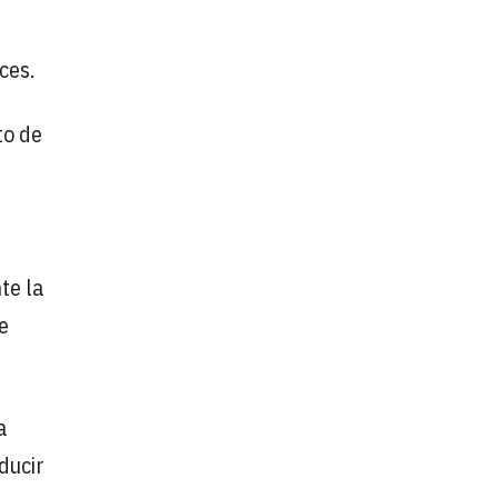
ces.
to de
te la
e
a
ducir