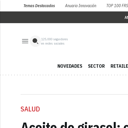
Temas Destacados
Anuario Innovación
TOP 100 FR
A
125,000
seguidores
en redes sociales
NOVEDADES
SECTOR
RETAIL
SALUD
Aceite de girasol: