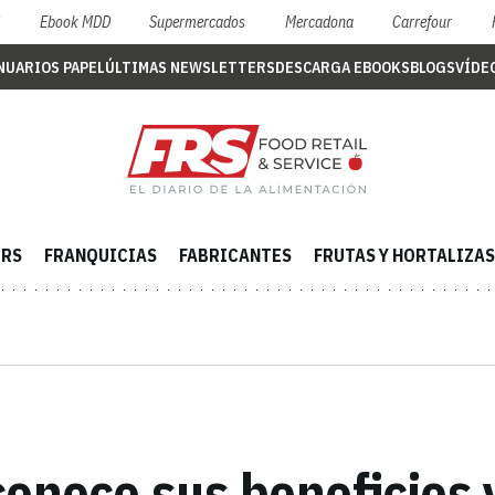
S
Ebook MDD
Supermercados
Mercadona
Carrefour
NUARIOS PAPEL
ÚLTIMAS NEWSLETTERS
DESCARGA EBOOKS
BLOGS
VÍDE
ERS
FRANQUICIAS
FABRICANTES
FRUTAS Y HORTALIZAS
 conoce sus beneficios