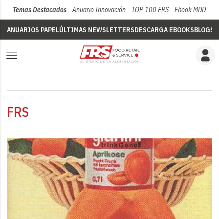
Temas Destacados
Anuario Innovación
TOP 100 FRS
Ebook MDD
Su
ANUARIOS PAPEL
ÚLTIMAS NEWSLETTERS
DESCARGA EBOOKS
BLOGS
V
FRS