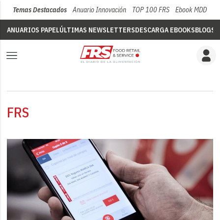
Temas Destacados
Anuario Innovación
TOP 100 FRS
Ebook MDD
Su
ANUARIOS PAPEL
ÚLTIMAS NEWSLETTERS
DESCARGA EBOOKS
BLOGS
V
FRS