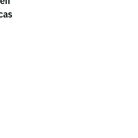
 en
icas