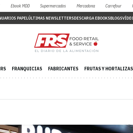
S
Ebook MDD
Supermercados
Mercadona
Carrefour
NUARIOS PAPEL
ÚLTIMAS NEWSLETTERS
DESCARGA EBOOKS
BLOGS
VÍDE
ERS
FRANQUICIAS
FABRICANTES
FRUTAS Y HORTALIZAS